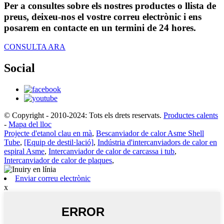
Per a consultes sobre els nostres productes o llista de
preus, deixeu-nos el vostre correu electrònic i ens
posarem en contacte en un termini de 24 hores.
CONSULTA ARA
Social
© Copyright - 2010-2024: Tots els drets reservats.
Productes calents
-
Mapa del lloc
Projecte d'etanol clau en mà
,
Bescanviador de calor Asme Shell
Tube
,
[Equip de destil·lació]
,
Indústria d'intercanviadors de calor en
espiral Asme
,
Intercanviador de calor de carcassa i tub
,
Intercanviador de calor de plaques
,
Enviar correu electrònic
x