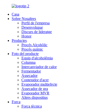
Casa
Sobre Nosaltres
Perfil de l'empresa
Desenvolupar
Discurs de lideratge
Honor
Productes
Procés Alcohòlic
Procés químic
Foto del producte
Equip d'alcoholèmia
Columna
Intercanviador de calor
Fermentador
Assecador
Contenidor d'acer
Evaporador multiefecte
Assecador de gra
Evaporador MVR
Altres dispositius
Força
Força tècnica