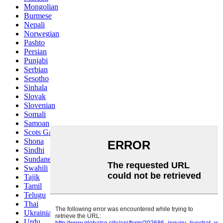
Mongolian
Burmese
Nepali
Norwegian
Pashto
Persian
Punjabi
Serbian
Sesotho
Sinhala
Slovak
Slovenian
Somali
Samoan
Scots Gaelic
Shona
Sindhi
Sundanese
Swahili
Tajik
Tamil
Telugu
Thai
Ukrainian
Urdu