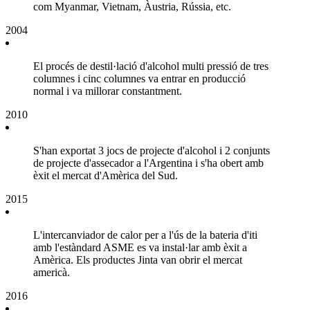
com Myanmar, Vietnam, Àustria, Rússia, etc.
2004
El procés de destil·lació d'alcohol multi pressió de tres
columnes i cinc columnes va entrar en producció
normal i va millorar constantment.
2010
S'han exportat 3 jocs de projecte d'alcohol i 2 conjunts
de projecte d'assecador a l'Argentina i s'ha obert amb
èxit el mercat d'Amèrica del Sud.
2015
L'intercanviador de calor per a l'ús de la bateria d'iti
amb l'estàndard ASME es va instal·lar amb èxit a
Amèrica. Els productes Jinta van obrir el mercat
americà.
2016