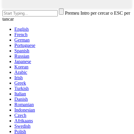
Premeu Intro per cercar o ESC per
tancar
English
French
German
Portuguese
Spanish
Russian
Japanese
Korean
Arabic
Irish
Greek
Turkish
Italian
Danish
Romanian
Indonesian
Czech
Afrikaans
Swedish
Polish